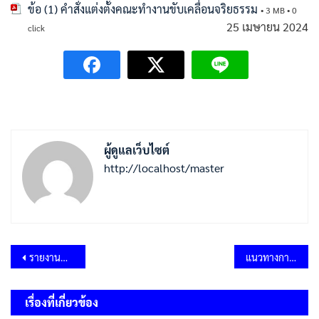
ข้อ (1) คำสั่งแต่งตั้งคณะทำงานขับเคลื่อนจริยธรรม
• 3 MB • 0
25 เมษายน 2024
click
ผู้ดูแลเว็บไซต์
http://localhost/master
แนะแนว
รายงานผลการติดตามและประเมินผลแผนพัฒนา ประจำปีงบประมาณ พ.ศ.2566
แนวทางการปฏิบัติ Do’s & Don’ts องค์การบริหารส่วนตำบลท้ายตลาด
เรื่อง
เรื่องที่เกี่ยวข้อง