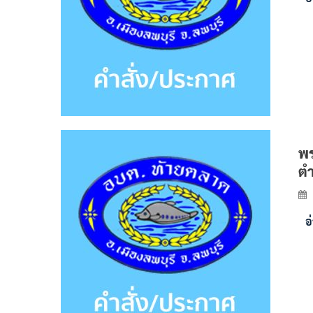
พร
ตำ
อ