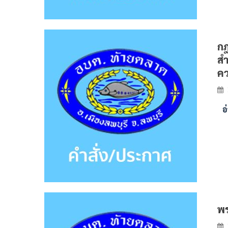
กฎ
สำ
คว
อ
พร