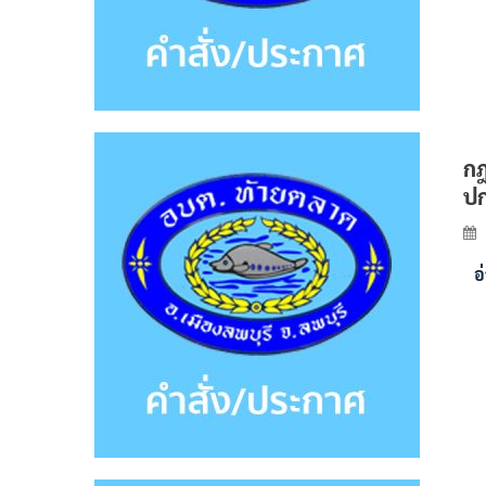
กฎ
ปก
อ