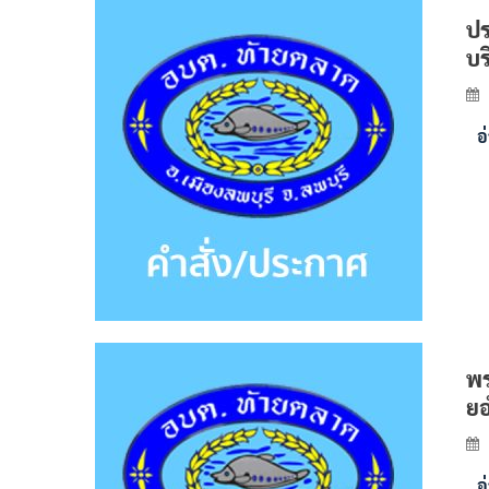
ปร
บร
อ
พร
ยอ
อ