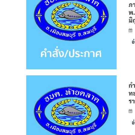
ภา
พ.
มิ
อ
กำ
ทะ
รา
อ