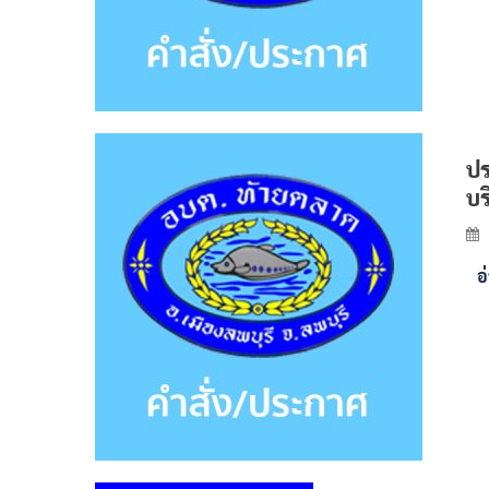
ปร
บร
อ