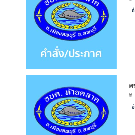
อ
พร
อ