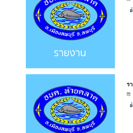
อ
รา
อ