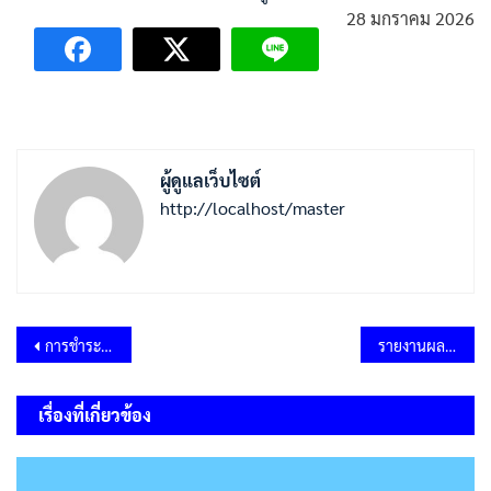
28 มกราคม 2026
ผู้ดูแลเว็บไซต์
http://localhost/master
แนะแนว
การชำระภาษี
รายงานผลการดำเนินงานตามแผนป้องกันการทุจริต E-plan Nacc รอบ 12 เดือน ปีงบประมาณ พ.ศ.2568
เรื่อง
เรื่องที่เกี่ยวข้อง