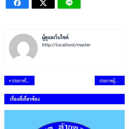
ผู้ดูแลเว็บไซต์
http://localhost/master
แนะแนว
ประกาศใช้แผนพัฒนาท้องถิ่น (พ.ศ.2566-2570) เพิ่มเติม (ครั้งที่ 3/2568)
ประกาศผู้ชนะการเสนอราคา ประกวดราคาจ้างก่อสร้างโครงการปรับปรุงถนนคอนกรีตเสริมเหล็ก เป็นถนนลาดยางแอสฟัลติกคอนกรีต (ลบ.ถ.64-020) สายคันคลอง 2 ซ้าย 8 ซ้าย หมู่ที่ 7 บ้านคลองกุ่ม ต.ท้ายตลาด ด้วยวิธีประกวดราคาอิเล็กทรอนิกส์ (e-bidding)
เรื่อง
เรื่องที่เกี่ยวข้อง