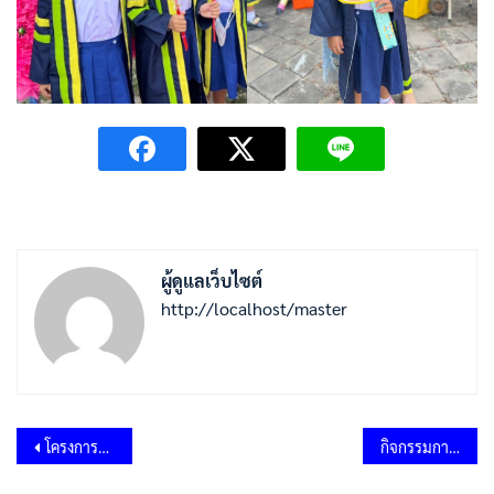
ผู้ดูแลเว็บไซต์
http://localhost/master
แนะแนว
โครงการจัดงานวันผู้สูงอายุแห่งชาติและประเพณีสงกรานต์ ประจำปี 2566
กิจกรรมการสร้างวัฒนธรรม No Gift Policy และการขับเคลื่อนจริยธรรม
เรื่อง