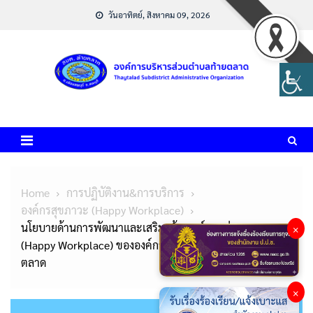
Skip
วันอาทิตย์, สิงหาคม 09, 2026
to
content
Home
การปฏิบัติงาน&การบริการ
องค์กรสุขภาวะ (Happy Workplace)
นโยบายด้านการพัฒนาและเสริมสร้างองค์กรแห่งความสุ
×
(Happy Workplace) ขององค์การบริหารส่วนตำบลท้าย
ตลาด
×