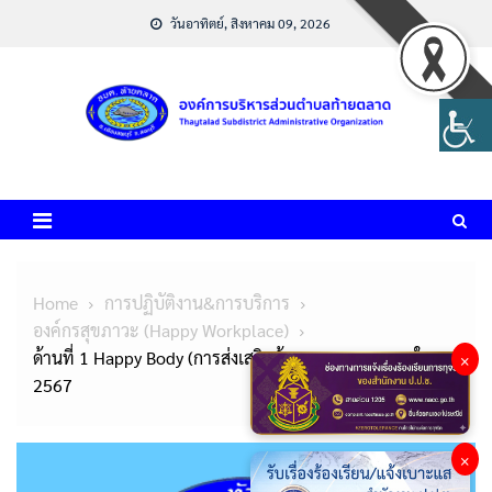
Skip
วันอาทิตย์, สิงหาคม 09, 2026
to
content
Home
การปฏิบัติงาน&การบริการ
องค์กรสุขภาวะ (Happy Workplace)
ด้านที่ 1 Happy Body (การส่งเสริมด้านสุขภาพกายและใจ)
×
2567
×