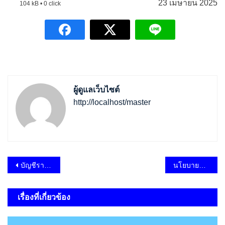
23 เมษายน 2025
104 kB • 0 click
ผู้ดูแลเว็บไซต์
http://localhost/master
แนะแนว
บัญชีราคามาตรฐานครุภัณฑ์
นโยบายการบริหารและพัฒนาทรัพยากรบุคคล ประจำปีงบประมาณ พ.ศ.2568
เรื่อง
เรื่องที่เกี่ยวข้อง