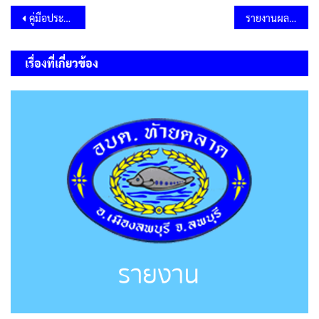
แนะแนว
คู่มือประชาชนเด็กแรกเกิด
รายงานผลการดำเนินงานตามแผนปฏิบัติการป้องกันและปราบปรามการทุจริต ในระบบ E-plan รอบ 12 เดือน ประจำปีงบประมาณ พ.ศ.2568
เรื่อง
เรื่องที่เกี่ยวข้อง