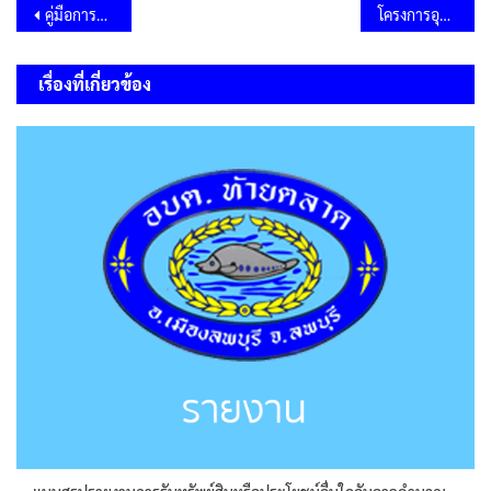
แนะแนว
คู่มือการปฏิบัติงานนักวิเคราะห์นโยบายและแผน
โครงการอุปสมบทหมู่และบรรพชาสามเณรภาคฤดูร้อน ครั้งที่ 6 เพื่อถวายเป็นพระราชกุศล
เรื่อง
เรื่องที่เกี่ยวข้อง