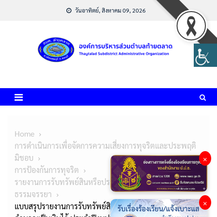
Skip
วันอาทิตย์, สิงหาคม 09, 2026
to
content
Home
การดำเนินการเพื่อจัดการความเสี่ยงการทุจริตและประพฤติ
มิชอบ
×
การป้องกันการทุจริต
รายงานการรับทรัพย์สินหรือประโยชน์อื่นใดโดย
ธรรมจรรยา
×
แบบสรุปรายงานการรับทรัพย์สินหรือประโยชน์อื่นใดอันอาจ