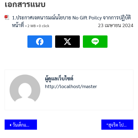
เอกสารแนบ
1.ประกาศเจตนารมณ์นโยบาย No Gift Poilcy จากการปฏิบัติ
หน้าที่
23 เมษายน 2024
• 2 MB • 0 click
ผู้ดูแลเว็บไซต์
http://localhost/master
แนะแนว
วันเด็กแห่งชาติ ประจำปี 2566
“สุจริต โปร่งใส องค์การบริหารส่วนตำบลท้ายตลาดใสสะอาด 2566” และ “งดรับ งดให้” ของขวัญของกำนัลทุกชนิดจากการปฏิบัติหน้าที่ (No Gift Policy)
เรื่อง