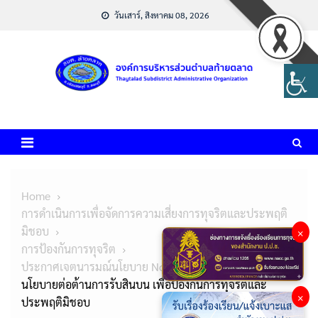
Skip
วันเสาร์, สิงหาคม 08, 2026
to
content
Home
การดำเนินการเพื่อจัดการความเสี่ยงการทุจริตและประพฤติ
มิชอบ
×
การป้องกันการทุจริต
ประกาศเจตนารมณ์นโยบาย No Gift Policy
นโยบายต่อต้านการรับสินบน เพื่อป้องกันการทุจริตและ
×
ประพฤติมิชอบ